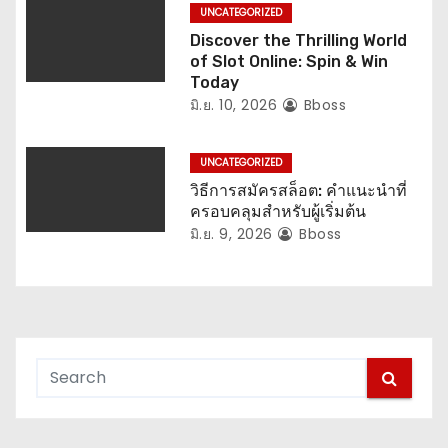
UNCATEGORIZED
Discover the Thrilling World
of Slot Online: Spin & Win
Today
มิ.ย. 10, 2026
Bboss
UNCATEGORIZED
วิธีการสมัครสล็อต: คำแนะนำที่
ครอบคลุมสำหรับผู้เริ่มต้น
มิ.ย. 9, 2026
Bboss