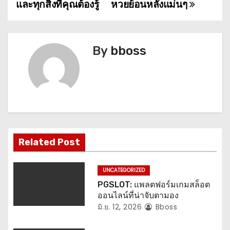
น
และทุกสิ่งที่คุณต้องรู้
หวยย้อนหลังแม่นๆ
ะ
แ
By
bboss
น
ว
เ
รื่
Related Post
อ
ง
UNCATEGORIZED
PGSLOT: แพลตฟอร์มเกมสล็อต
ออนไลน์ที่น่าจับตามอง
มิ.ย. 12, 2026
Bboss