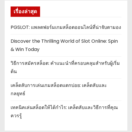
เรื่องล่าสุด
PGSLOT: แพลตฟอร์มเกมสล็อตออนไลน์ที่น่าจับตามอง
Discover the Thrilling World of Slot Online: Spin
& Win Today
วิธีการสมัครสล็อต: คำแนะนำที่ครอบคลุมสำหรับผู้เริ่ม
ต้น
เคล็ดลับการเล่นเกมสล็อตแตกบ่อย: เคล็ดลับและ
กลยุทธ์
เทคนิคเล่นสล็อตให้ได้กำไร: เคล็ดลับและวิธีการที่คุณ
ควรรู้