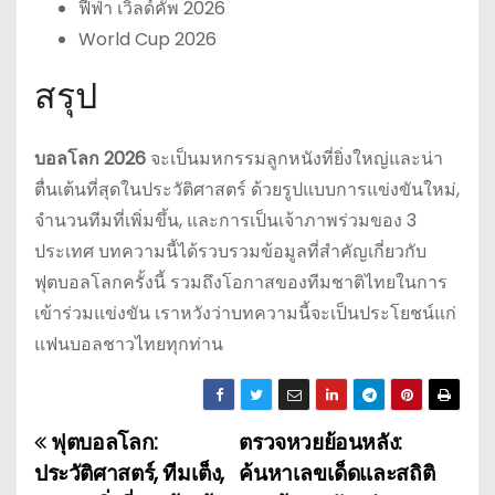
ฟีฟ่า เวิลด์คัพ 2026
World Cup 2026
สรุป
บอลโลก 2026
จะเป็นมหกรรมลูกหนังที่ยิ่งใหญ่และน่า
ตื่นเต้นที่สุดในประวัติศาสตร์ ด้วยรูปแบบการแข่งขันใหม่,
จำนวนทีมที่เพิ่มขึ้น, และการเป็นเจ้าภาพร่วมของ 3
ประเทศ บทความนี้ได้รวบรวมข้อมูลที่สำคัญเกี่ยวกับ
ฟุตบอลโลกครั้งนี้ รวมถึงโอกาสของทีมชาติไทยในการ
เข้าร่วมแข่งขัน เราหวังว่าบทความนี้จะเป็นประโยชน์แก่
แฟนบอลชาวไทยทุกท่าน
ฟุตบอลโลก:
ตรวจหวยย้อนหลัง:
แ
ประวัติศาสตร์, ทีมเต็ง,
ค้นหาเลขเด็ดและสถิติ