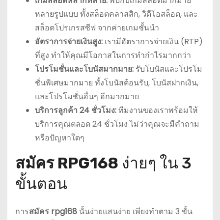
เกมสล็อตหลากหลาย:
พบกับเกมสล็อตมากมาย
หลายรูปแบบ ทั้งสล็อตคลาสสิก, วิดีโอสล็อต, และ
สล็อตโปรเกรสซีฟ จากค่ายเกมชั้นนำ
อัตราการจ่ายเงินสูง:
เรามีอัตราการจ่ายเงิน (RTP)
ที่สูง ทำให้คุณมีโอกาสในการทำกำไรมากกว่า
โปรโมชั่นและโบนัสมากมาย:
รับโบนัสและโปรโม
ชั่นพิเศษมากมาย ทั้งโบนัสต้อนรับ, โบนัสฝากเงิน,
และโปรโมชั่นอื่นๆ อีกมากมาย
บริการลูกค้า 24 ชั่วโมง:
ทีมงานของเราพร้อมให้
บริการคุณตลอด 24 ชั่วโมง ไม่ว่าคุณจะมีคำถาม
หรือปัญหาใดๆ
สมัคร RPG168
ง่ายๆ ใน 3
ขั้นตอน
การ
สมัคร rpg168
นั้นง่ายแสนง่าย เพียงทำตาม 3 ขั้น