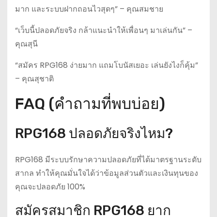
มาก และระบบฝากถอนไวสุดๆ” – คุณสมชาย
“เว็บนี้ปลอดภัยจริง กล้าแนะนำให้เพื่อนๆ มาเล่นกัน” –
คุณสุนี
“สมัคร RPG168 ง่ายมาก แถมโบนัสเยอะ เล่นยังไงก็คุ้ม”
– คุณสุชาติ
FAQ (คำถามที่พบบ่อย)
RPG168 ปลอดภัยจริงไหม?
RPG168 มีระบบรักษาความปลอดภัยที่ได้มาตรฐานระดับ
สากล ทำให้คุณมั่นใจได้ว่าข้อมูลส่วนตัวและเงินทุนของ
คุณจะปลอดภัย 100%
สมัครสมาชิก RPG168 ยาก