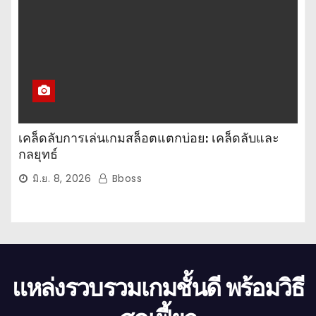
เคล็ดลับการเล่นเกมสล็อตแตกบ่อย: เคล็ดลับและ
กลยุทธ์
มิ.ย. 8, 2026
Bboss
แหล่งรวบรวมเกมชั้นดี พร้อมวิธี