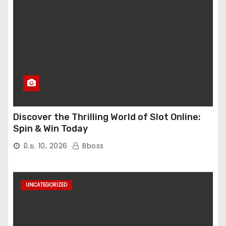
Discover the Thrilling World of Slot Online:
Spin & Win Today
มิ.ย. 10, 2026
Bboss
UNCATEGORIZED