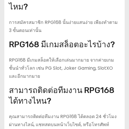
ไหม?
การสมัครสมาชิก RPG168 นั้นง่ายแสนง่าย เพียงทำตาม
3 ขั้นตอนเท่านั้น
RPG168 มีเกมสล็อตอะไรบ้าง?
RPG168 มีเกมสล็อตให้เลือกเล่นมากมาย จากค่ายเกม
ชั้นนำทั่วโลก เช่น PG Slot, Joker Gaming, SlotXO
และอีกมากมาย
สามารถติดต่อทีมงาน RPG168
ได้ทางไหน?
คุณสามารถติดต่อทีมงาน RPG168 ได้ตลอด 24 ชั่วโมง
ผ่านทางไลน์, แชทสดบนหน้าเว็บไซต์, หรือโทรศัพท์