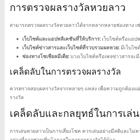
การตรวจผลรางวัลหวยลาว
สามารถตรวจผลรางวัลหวยลาวได้จากหลากหลายช่องทาง เช่
เว็บไซต์และแอปพลิเคชันที่ให้บริการ:
เว็บไซต์หรือแอปพ
เว็บไซต์ข่าวสารและเว็บไซต์ที่รวบรวมผลหวย:
มีเว็บไซ
ช่องทางโซเชียลมีเดีย:
บางเว็บไซต์หรือเพจข่าวสารจะม
เคล็ดลับในการตรวจผลรางวัล
ควรตรวจสอบผลรางวัลจากหลายๆ แหล่ง เพื่อความถูกต้อง
รางวัล
เคล็ดลับและกลยุทธ์ในการเล่
การเล่นหวยลาวเป็นการเสี่ยงโชค ควรเล่นอย่างมีสติและไม่ค
อย่างที่อาจช่วยเพิ่มโอกาสในการถูกรางวัลได้บ้าง: