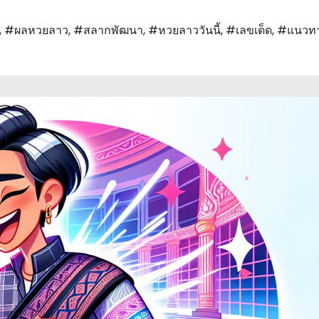
,
#ผลหวยลาว
,
#สลากพัฒนา
,
#หวยลาววันนี้
,
#เลขเด็ด
,
#แนวท