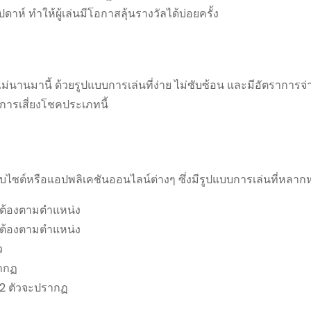
 ทำให้ผู้เล่นมีโอกาสลุ้นรางวัลได้บ่อยครั้ง
ม่นานมานี้ ด้วยรูปแบบการเล่นที่ง่าย ไม่ซับซ้อน และมีอัตราการจ่
รเสี่ยงโชคประเภทนี้
ซต์หรือแอปพลิเคชันออนไลน์ต่างๆ ซึ่งมีรูปแบบการเล่นที่หลากห
ูกต้องตามตำแหน่ง
ูกต้องตามตำแหน่ง
ว
รากฏ
 2 ตัวจะปรากฏ