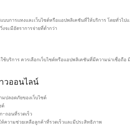
แบบการแทงและเว็บไซต์หรือแอปพลิเคชันที่ให้บริการ โดยทั่วไปแล
่งจะมีอัตราการจ่ายที่ต่ำกว่า
้บริการ ควรเลือกเว็บไซต์หรือแอปพลิเคชันที่มีความน่าเชื่อถือ 
ยลาวออนไลน์
มปลอดภัยของเว็บไซต์
ต์
าก-ถอนที่รวดเร็ว
้ความช่วยเหลือลูกค้าที่รวดเร็วและมีประสิทธิภาพ