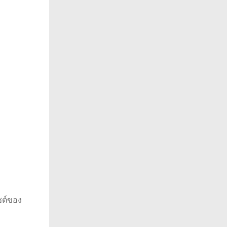
ซต์ของ