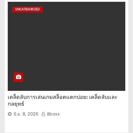
UNCATEGORIZED
เคล็ดลับการเล่นเกมสล็อตแตกบ่อย: เคล็ดลับและ
กลยุทธ์
มิ.ย. 8, 2026
Bboss