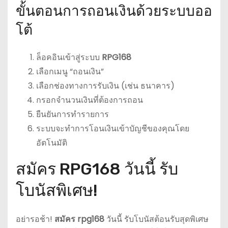
ขั้นตอนการถอนเงินด้วยระบบออ
โต้
ล็อคอินเข้าสู่ระบบ
RPG168
เลือกเมนู “ถอนเงิน”
เลือกช่องทางการรับเงิน (เช่น ธนาคาร)
กรอกจำนวนเงินที่ต้องการถอน
ยืนยันการทำรายการ
ระบบจะทำการโอนเงินเข้าบัญชีของคุณโดย
อัตโนมัติ
สมัคร RPG168 วันนี้ รับ
โบนัสพิเศษ!
อย่ารอช้า!
สมัคร rpg168
วันนี้ รับโบนัสต้อนรับสุดพิเศษ