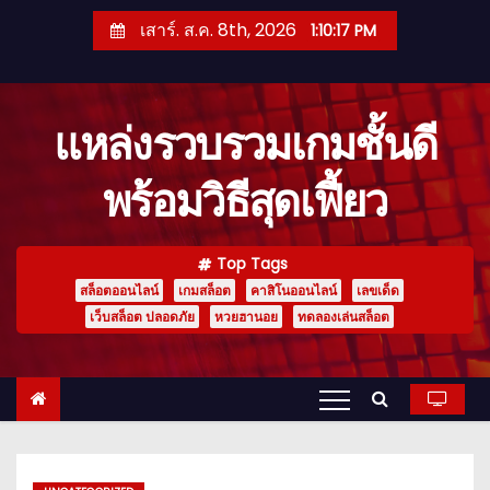
S
เสาร์. ส.ค. 8th, 2026
1:10:17 PM
k
i
p
แหล่งรวบรวมเกมชั้นดี
t
o
พร้อมวิธีสุดเฟี้ยว
c
o
n
Top Tags
t
สล็อตออนไลน์
เกมสล็อต
คาสิโนออนไลน์
เลขเด็ด
e
เว็บสล็อต ปลอดภัย
หวยฮานอย
ทดลองเล่นสล็อต
n
t