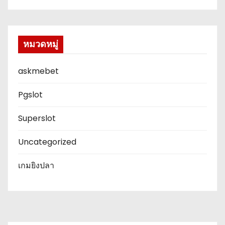
หมวดหมู่
askmebet
Pgslot
Superslot
Uncategorized
เกมยิงปลา