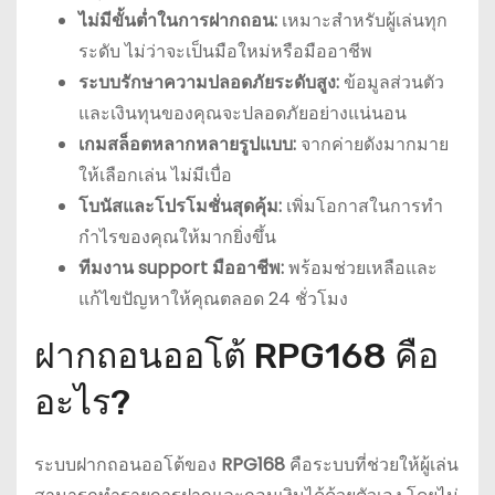
ไม่มีขั้นต่ำในการฝากถอน:
เหมาะสำหรับผู้เล่นทุก
ระดับ ไม่ว่าจะเป็นมือใหม่หรือมืออาชีพ
ระบบรักษาความปลอดภัยระดับสูง:
ข้อมูลส่วนตัว
และเงินทุนของคุณจะปลอดภัยอย่างแน่นอน
เกมสล็อตหลากหลายรูปแบบ:
จากค่ายดังมากมาย
ให้เลือกเล่น ไม่มีเบื่อ
โบนัสและโปรโมชั่นสุดคุ้ม:
เพิ่มโอกาสในการทำ
กำไรของคุณให้มากยิ่งขึ้น
ทีมงาน support มืออาชีพ:
พร้อมช่วยเหลือและ
แก้ไขปัญหาให้คุณตลอด 24 ชั่วโมง
ฝากถอนออโต้ RPG168 คือ
อะไร?
ระบบฝากถอนออโต้ของ
RPG168
คือระบบที่ช่วยให้ผู้เล่น