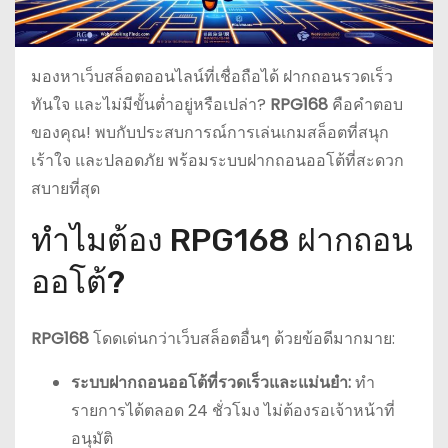
มองหาเว็บสล็อตออนไลน์ที่เชื่อถือได้ ฝากถอนรวดเร็ว
ทันใจ และไม่มีขั้นต่ำอยู่หรือเปล่า?
RPG168
คือคำตอบ
ของคุณ! พบกับประสบการณ์การเล่นเกมสล็อตที่สนุก
เร้าใจ และปลอดภัย พร้อมระบบฝากถอนออโต้ที่สะดวก
สบายที่สุด
ทำไมต้อง RPG168 ฝากถอน
ออโต้?
RPG168
โดดเด่นกว่าเว็บสล็อตอื่นๆ ด้วยข้อดีมากมาย:
ระบบฝากถอนออโต้ที่รวดเร็วและแม่นยำ:
ทำ
รายการได้ตลอด 24 ชั่วโมง ไม่ต้องรอเจ้าหน้าที่
อนุมัติ