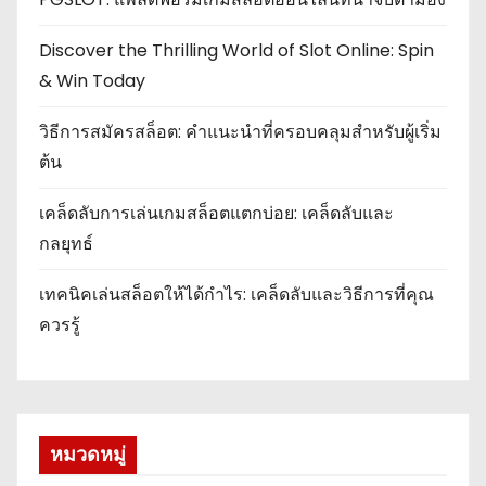
Discover the Thrilling World of Slot Online: Spin
& Win Today
วิธีการสมัครสล็อต: คำแนะนำที่ครอบคลุมสำหรับผู้เริ่ม
ต้น
เคล็ดลับการเล่นเกมสล็อตแตกบ่อย: เคล็ดลับและ
กลยุทธ์
เทคนิคเล่นสล็อตให้ได้กำไร: เคล็ดลับและวิธีการที่คุณ
ควรรู้
หมวดหมู่