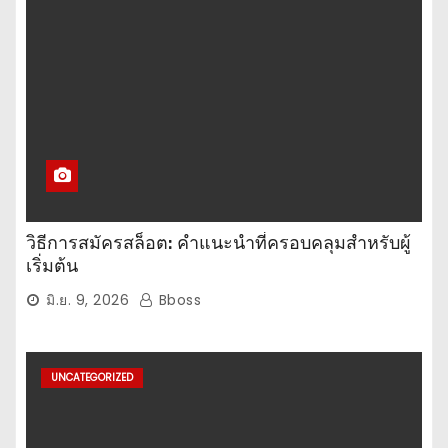
วิธีการสมัครสล็อต: คำแนะนำที่ครอบคลุมสำหรับผู้
เริ่มต้น
มิ.ย. 9, 2026
Bboss
UNCATEGORIZED