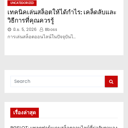
UNCATEGORIZED
เทคนิคเล่นสล็อตให้ได้กำไร: เคล็ดลับและ
วิธีการที่คุณควรรู้
มิ.ย. 5, 2026
Bboss
การเล่นสล็อตออนไลน์ในปัจจุบันไ…
เรื่องล่าสุด
PGSLOT: แพลตฟอร์มเกมสล็อตออนไลน์ที่น่าจับตามอง