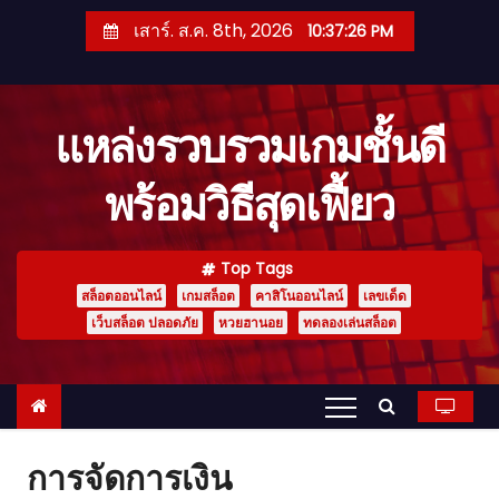
S
เสาร์. ส.ค. 8th, 2026
10:37:26 PM
k
i
p
แหล่งรวบรวมเกมชั้นดี
t
o
พร้อมวิธีสุดเฟี้ยว
c
o
n
Top Tags
t
สล็อตออนไลน์
เกมสล็อต
คาสิโนออนไลน์
เลขเด็ด
e
เว็บสล็อต ปลอดภัย
หวยฮานอย
ทดลองเล่นสล็อต
n
t
การจัดการเงิน