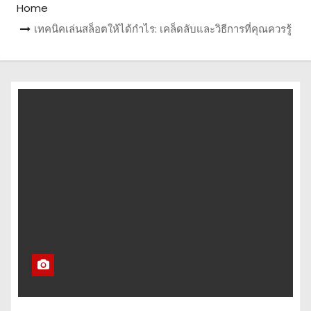
Home
เทคนิคเล่นสล็อตให้ได้กำไร: เคล็ดลับและวิธีการที่คุณควรรู้