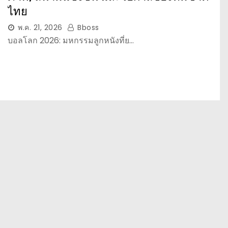
ไทย
พ.ค. 21, 2026
Bboss
บอลโลก 2026: มหกรรมลูกหนังที่ย…