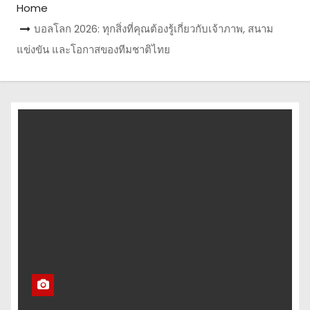
Home
บอลโลก 2026: ทุกสิ่งที่คุณต้องรู้เกี่ยวกับเจ้าภาพ, สนาม
แข่งขัน และโอกาสของทีมชาติไทย