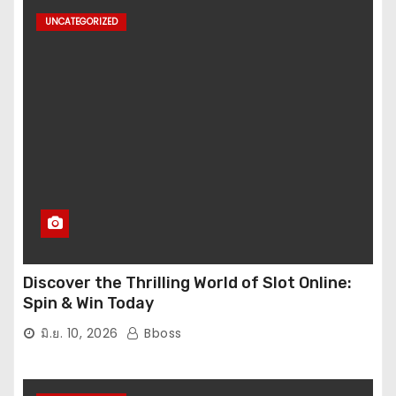
UNCATEGORIZED
Discover the Thrilling World of Slot Online:
Spin & Win Today
มิ.ย. 10, 2026
Bboss