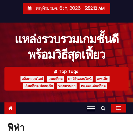
S
พฤหัส. ส.ค. 6th, 2026
5:52:13 AM
k
i
p
แหล่งรวบรวมเกมชั้นดี
t
o
พร้อมวิธีสุดเฟี้ยว
c
o
n
Top Tags
t
สล็อตออนไลน์
เกมสล็อต
คาสิโนออนไลน์
เลขเด็ด
e
เว็บสล็อต ปลอดภัย
หวยฮานอย
ทดลองเล่นสล็อต
n
t
ฟีฟ่า