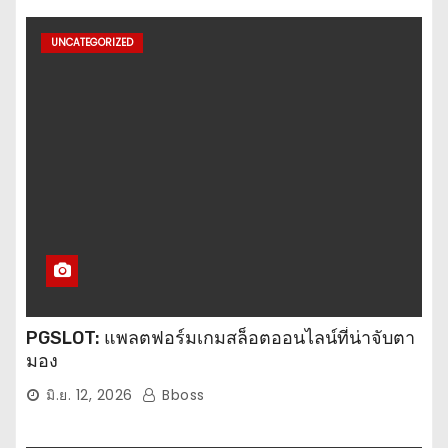
UNCATEGORIZED
PGSLOT: แพลตฟอร์มเกมสล็อตออนไลน์ที่น่าจับตา
มอง
มิ.ย. 12, 2026
Bboss