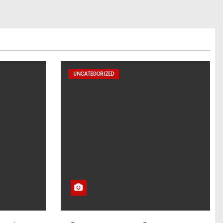
UNCATEGORIZED