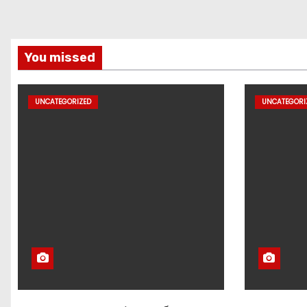
You missed
UNCATEGORIZED
UNCATEGORI