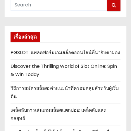
เรื่องล่าสุด
PGSLOT: แพลตฟอร์มเกมสล็อตออนไลน์ที่น่าจับตามอง
Discover the Thrilling World of Slot Online: Spin
& Win Today
วิธีการสมัครสล็อต: คำแนะนำที่ครอบคลุมสำหรับผู้เริ่ม
ต้น
เคล็ดลับการเล่นเกมสล็อตแตกบ่อย: เคล็ดลับและ
กลยุทธ์