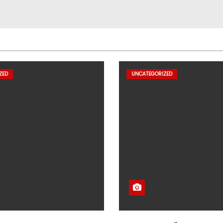
ZED
UNCATEGORIZED