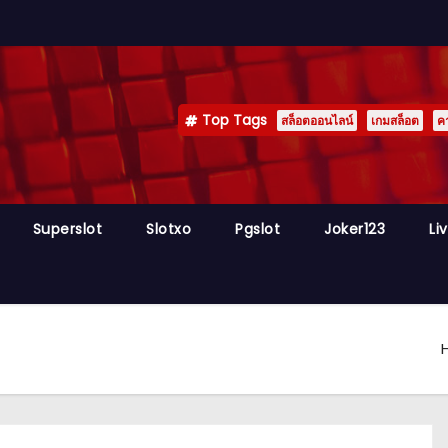
Top Tags
สล็อตออนไลน์
เกมสล็อต
ค
Superslot
Slotxo
Pgslot
Joker123
Li