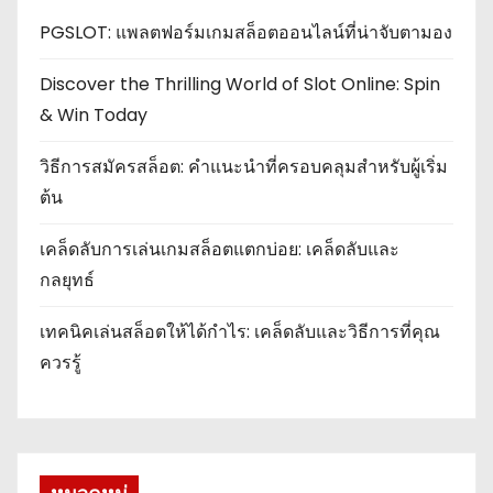
PGSLOT: แพลตฟอร์มเกมสล็อตออนไลน์ที่น่าจับตามอง
Discover the Thrilling World of Slot Online: Spin
& Win Today
วิธีการสมัครสล็อต: คำแนะนำที่ครอบคลุมสำหรับผู้เริ่ม
ต้น
เคล็ดลับการเล่นเกมสล็อตแตกบ่อย: เคล็ดลับและ
กลยุทธ์
เทคนิคเล่นสล็อตให้ได้กำไร: เคล็ดลับและวิธีการที่คุณ
ควรรู้