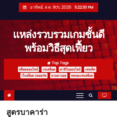
S
อาทิตย์. ส.ค. 9th, 2026
5:22:31 PM
k
i
p
แหล่งรวบรวมเกมชั้นดี
t
o
พร้อมวิธีสุดเฟี้ยว
c
o
n
Top Tags
t
สล็อตออนไลน์
เกมสล็อต
คาสิโนออนไลน์
เลขเด็ด
e
เว็บสล็อต ปลอดภัย
หวยฮานอย
ทดลองเล่นสล็อต
n
t
สูตรบาคาร่า