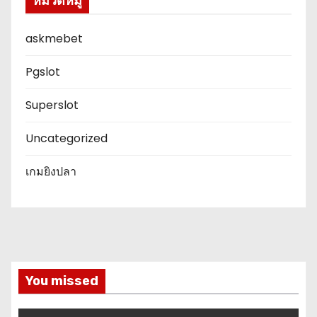
หมวดหมู่
askmebet
Pgslot
Superslot
Uncategorized
เกมยิงปลา
You missed