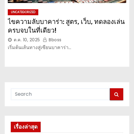
UNCATEGORIZED
ไขความลับบาคาร่า: สูตร, เว็บ, ทดลองเล่น
ครบจบในที่เดียว!
ต.ค. 10, 2025
Bboss
เริ่มต้นเส้นทางสู่เซียนบาคาร่า…
เรื่องล่าสุด