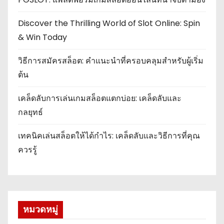
Discover the Thrilling World of Slot Online: Spin
& Win Today
วิธีการสมัครสล็อต: คำแนะนำที่ครอบคลุมสำหรับผู้เริ่ม
ต้น
เคล็ดลับการเล่นเกมสล็อตแตกบ่อย: เคล็ดลับและ
กลยุทธ์
เทคนิคเล่นสล็อตให้ได้กำไร: เคล็ดลับและวิธีการที่คุณ
ควรรู้
หมวดหมู่