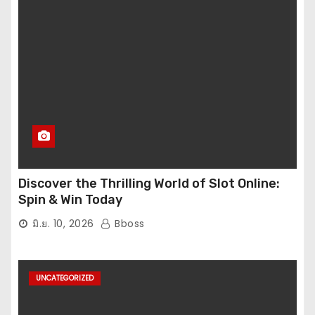
Discover the Thrilling World of Slot Online:
Spin & Win Today
มิ.ย. 10, 2026
Bboss
UNCATEGORIZED