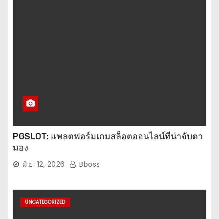
PGSLOT: แพลตฟอร์มเกมสล็อตออนไลน์ที่น่าจับตา
มอง
มิ.ย. 12, 2026
Bboss
UNCATEGORIZED