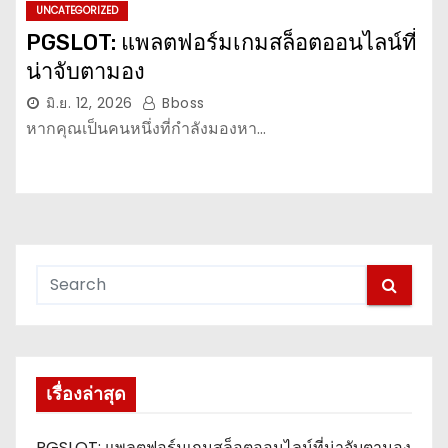
UNCATEGORIZED
PGSLOT: แพลตฟอร์มเกมสล็อตออนไลน์ที่
น่าจับตามอง
มิ.ย. 12, 2026
Bboss
หากคุณเป็นคนหนึ่งที่กำลังมองหา…
เรื่องล่าสุด
PGSLOT: แพลตฟอร์มเกมสล็อตออนไลน์ที่น่าจับตามอง