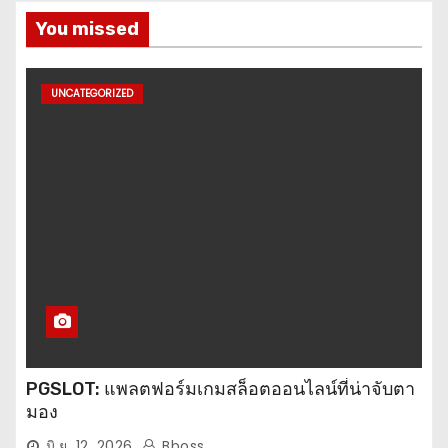
You missed
UNCATEGORIZED
PGSLOT: แพลตฟอร์มเกมสล็อตออนไลน์ที่น่าจับตา
มอง
มิ.ย. 12, 2026
Bboss