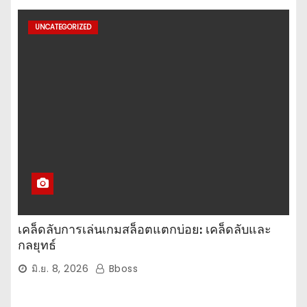
UNCATEGORIZED
เคล็ดลับการเล่นเกมสล็อตแตกบ่อย: เคล็ดลับและ
กลยุทธ์
มิ.ย. 8, 2026
Bboss