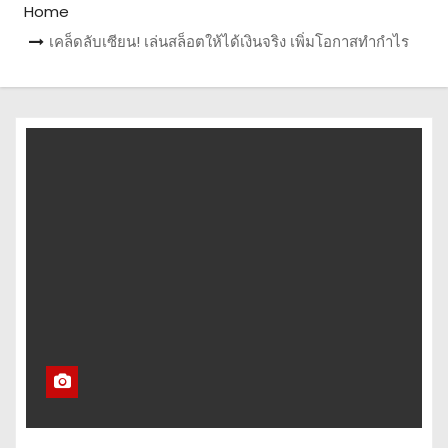
Home
เคล็ดลับเซียน! เล่นสล็อตให้ได้เงินจริง เพิ่มโอกาสทำกำไร