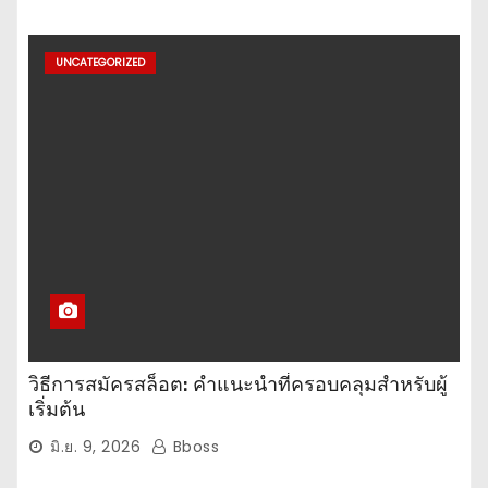
UNCATEGORIZED
วิธีการสมัครสล็อต: คำแนะนำที่ครอบคลุมสำหรับผู้
เริ่มต้น
มิ.ย. 9, 2026
Bboss