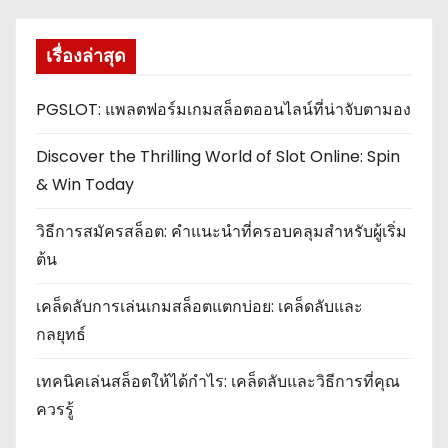
เรื่องล่าสุด
PGSLOT: แพลตฟอร์มเกมสล็อตออนไลน์ที่น่าจับตามอง
Discover the Thrilling World of Slot Online: Spin
& Win Today
วิธีการสมัครสล็อต: คำแนะนำที่ครอบคลุมสำหรับผู้เริ่ม
ต้น
เคล็ดลับการเล่นเกมสล็อตแตกบ่อย: เคล็ดลับและ
กลยุทธ์
เทคนิคเล่นสล็อตให้ได้กำไร: เคล็ดลับและวิธีการที่คุณ
ควรรู้