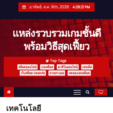
S
อาทิตย์. ส.ค. 9th, 2026
4:28:22 PM
k
i
p
แหล่งรวบรวมเกมชั้นดี
t
o
พร้อมวิธีสุดเฟี้ยว
c
o
n
Top Tags
t
สล็อตออนไลน์
เกมสล็อต
คาสิโนออนไลน์
เลขเด็ด
e
เว็บสล็อต ปลอดภัย
หวยฮานอย
ทดลองเล่นสล็อต
n
t
เทคโนโลยี