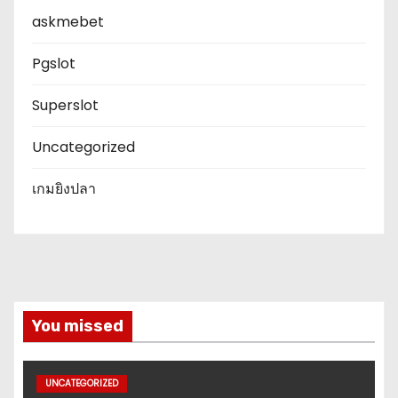
askmebet
Pgslot
Superslot
Uncategorized
เกมยิงปลา
You missed
UNCATEGORIZED