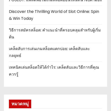
Discover the Thrilling World of Slot Online: Spin
& Win Today
วิธีการสมัครสล็อต: คำแนะนำที่ครอบคลุมสำหรับผู้เริ่ม
ต้น
เคล็ดลับการเล่นเกมสล็อตแตกบ่อย: เคล็ดลับและ
กลยุทธ์
เทคนิคเล่นสล็อตให้ได้กำไร: เคล็ดลับและวิธีการที่คุณ
ควรรู้
หมวดหมู่